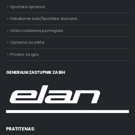
Sportska oprema
Fiskulturne sale/Sportske dvorane
Učila i nastavna pomagala
Oprema za vrtiće
ts
Prostor za igru
t
GENERALNI ZASTUPNIK ZA BiH
PRATITE NAS: