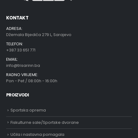
KONTAKT
ADRESA:
Džemala Bijedića 279 L, Sarajevo
TELEFON:
ts
+387 33 651 771
EMAIL:
t
info@trisarinn.ba
RADNO VRIJEME:
Pon - Pet / 08:00h - 16:00h
PROIZVODI
Sportska oprema
Fiskulturne sale/Sportske dvorane
Učila i nastavna pomagala