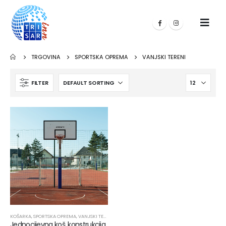
TRGOVINA
SPORTSKA OPREMA
VANJSKI TERENI
FILTER
KOŠARKA
,
SPORTSKA OPREMA
,
VANJSKI TERENI
Jednocijevna koš. konstrukcija