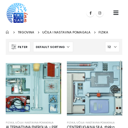
TRGOVINA
UČILA I NASTAVNA POMAGALA
FIZIKA
FILTER
FIZIKA
,
UČILA I NASTAVNA POMAGALA
FIZIKA
,
UČILA I NASTAVNA POMAGALA
ALTERNATIVNA ENERGIJA – PRETVARANJE
CENTRIFUGALNA SILA, zbirka