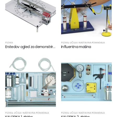
FIZIKA
FIZIKA
,
UČILA I NASTAVNA POMAGALA
Erstedov ogled za demonstriranje magnetnog polja
Influentna mašina
FIZIKA
,
UČILA I NASTAVNA POMAGALA
FIZIKA
,
UČILA I NASTAVNA POMAGALA