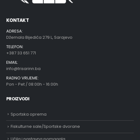
KONTAKT
ADRESA:
Džemala Bijedića 279 L, Sarajevo
TELEFON:
+387 33 651 771
EMAIL:
info@trisarinn.ba
RADNO VRIJEME:
Pon - Pet / 08:00h - 16:00h
PROIZVODI
Sportska oprema
Fiskulturne sale/Sportske dvorane
Učila i nastavna pomagala