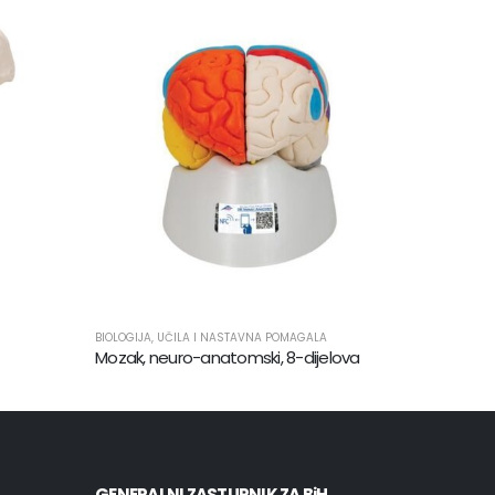
BIOLOGIJA
,
UČILA I NASTAVNA POMAGALA
BIOLOGIJA
,
Mozak, neuro-anatomski, 8-dijelova
GENERALNI ZASTUPNIK ZA BiH