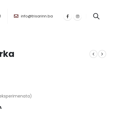
1
info@trisarinn.ba
rka
(5 eksperimenata)
A