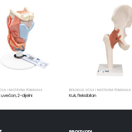
ČILA I NASTAVNA POMAGALA
BIOLOGIJA
,
UČILA I NASTAVNA POMAGALA
x uvećan, 2-dijelni
Kuk, fleksibilan
T
PROIZVODI