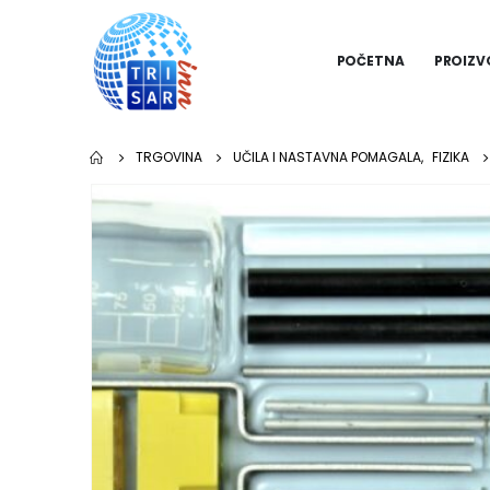
POČETNA
PROIZV
TRGOVINA
UČILA I NASTAVNA POMAGALA
,
FIZIKA