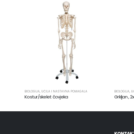
BIOLOGIJA
,
UČILA I NASTAVNA POMAGALA
BIOLOGIJA
,
U
Kostur/skelet čovjeka
Grkljan , 2
KONTAK