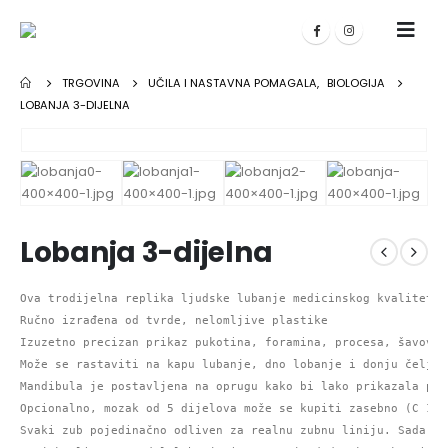
TRGOVINA
UČILA I NASTAVNA POMAGALA
,
BIOLOGIJA
LOBANJA 3-DIJELNA
Lobanja 3-dijelna
Ova trodijelna replika ljudske lubanje medicinskog kvaliteta 
Ručno izrađena od tvrde, nelomljive plastike

Izuzetno precizan prikaz pukotina, foramina, procesa, šavova i
Može se rastaviti na kapu lubanje, dno lobanje i donju čeljust
Mandibula je postavljena na oprugu kako bi lako prikazala pri
Opcionalno, mozak od 5 dijelova može se kupiti zasebno (C 18)
Svaki zub pojedinačno odliven za realnu zubnu liniju. Sada sa