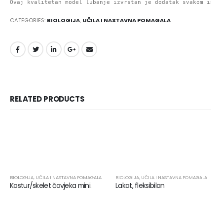
Ovaj kvalitetan model lubanje izvrstan je dodatak svakom istr
CATEGORIES:
BIOLOGIJA
,
UČILA I NASTAVNA POMAGALA
RELATED PRODUCTS
BIOLOGIJA
,
UČILA I NASTAVNA POMAGALA
BIOLOGIJA
,
UČILA I NASTAVNA POMAGALA
Kostur/skelet čovjeka mini.
Lakat, fleksibilan