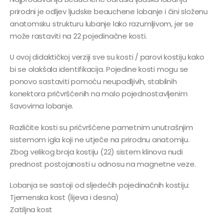
prirodni je odljev ljudske beauchene lobanje i čini složenu
anatomsku strukturu lubanje lako razumljivom, jer se
može rastaviti na 22 pojedinačne kosti.
U ovoj didaktičkoj verziji sve su kosti / parovi kostiju kako
bi se olakšala identifikacija. Pojedine kosti mogu se
ponovo sastaviti pomoću neupadljivih, stabilnih
konektora pričvršćenih na malo pojednostavljenim
šavovima lobanje.
Različite kosti su pričvršćene pametnim unutrašnjim
sistemom igla koji ne utječe na prirodnu anatomiju.
Zbog velikog broja kostiju (22) sistem klinova nudi
prednost postojanosti u odnosu na magnetne veze.
Lobanja se sastoji od sljedećih pojedinačnih kostiju:
Tjemenska kost (lijeva i desna)
Zatiljna kost