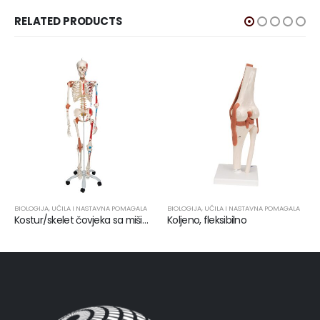
RELATED PRODUCTS
BIOLOGIJA
,
UČILA I NASTAVNA POMAGALA
BIOLOGIJA
,
UČILA I NASTAVNA POMAGALA
Kostur/skelet čovjeka sa mišićima i ligamentima
Koljeno, fleksibilno