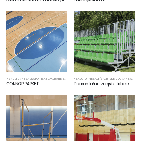
FISKULTURNE SALE/SPORTSKE DVORANE
,
SPORTSKA OPREMA
FISKULTURNE SALE/SPORTSKE DVORANE
,
SPORTSKI PODOVI
,
SPORTSKA OPREMA
CONNOR PARKET
Demontažne vanjske tribine