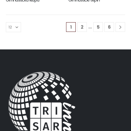
Gimnastička klupa
Gimnastički tepih
…
1
2
5
6