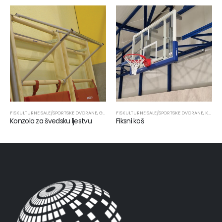
FISKULTURNE SALE/SPORTSKE DVORANE
,
PROIZVODI
,
SPORTSKA OPREMA
,
GIMNASTIKA
FISKULTURNE SALE/SPORTSKE DVORANE
,
PROIZVODI
,
SPORTSKA OPREMA
,
KOŠARKA
Konzola za švedsku ljestvu
Fiksni koš