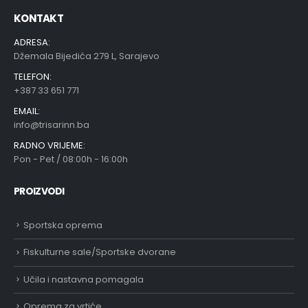
KONTAKT
ADRESA:
Džemala Bijedića 279 L, Sarajevo
TELEFON:
+387 33 651 771
EMAIL:
info@trisarinn.ba
RADNO VRIJEME:
Pon - Pet / 08:00h - 16:00h
PROIZVODI
Sportska oprema
Fiskulturne sale/Sportske dvorane
Učila i nastavna pomagala
Oprema za vrtiće