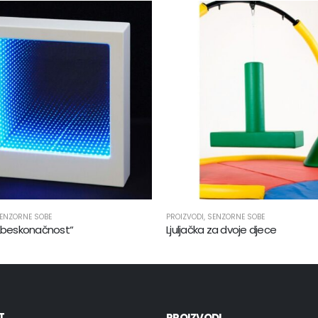
ENZORNE SOBE
PROIZVODI
,
SENZORNE SOBE
 „beskonačnost“
Ljuljačka za dvoje djece
T
PROIZVODI