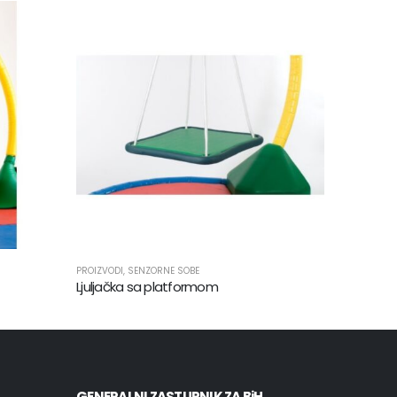
PROIZVODI
,
SENZORNE SOBE
PROIZVODI
,
Ljuljačka sa platformom
Ljuljačka 
GENERALNI ZASTUPNIK ZA BiH