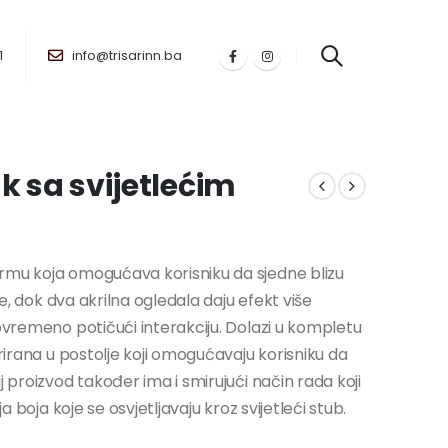
1
info@trisarinn.ba
k sa svijetlećim
rmu koja omogućava korisniku da sjedne blizu
je, dok dva akrilna ogledala daju efekt više
tovremeno potičući interakciju. Dolazi u kompletu
grirana u postolje koji omogućavaju korisniku da
j proizvod također ima i smirujući način rada koji
a boja koje se osvjetljavaju kroz svijetleći stub.