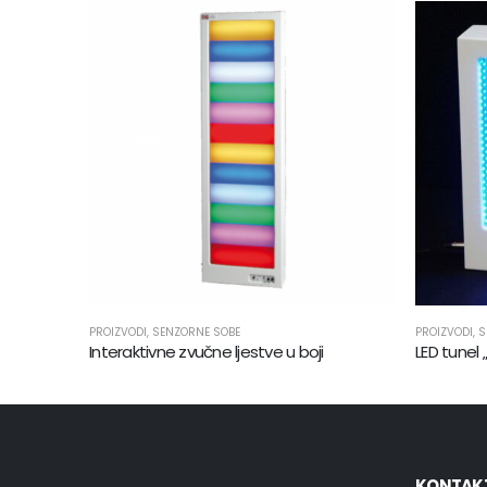
PROIZVODI
,
SENZORNE SOBE
PROIZVODI
,
S
Interaktivne zvučne ljestve u boji
LED tunel
KONTAK