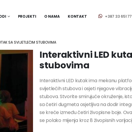
ODI
PROJEKTI
O NAMA
KONTAKT
+387 33 651 77
KUTAK SA SVIJETLEĆIM STUBOVIMA
Interaktivni LED kuta
stubovima
Interaktivni LED kutak ima mekanu platfo
svijetlećih stubova i osjeti njegove vibraci
stubova. Stvorite smirujuće okruženje, is
sa četiri dugmeta osjetljiva na dodir inte
se kreće između četiri živopisne boje. Ova
se polako mijenja kroz 8 živopisnih varijacij