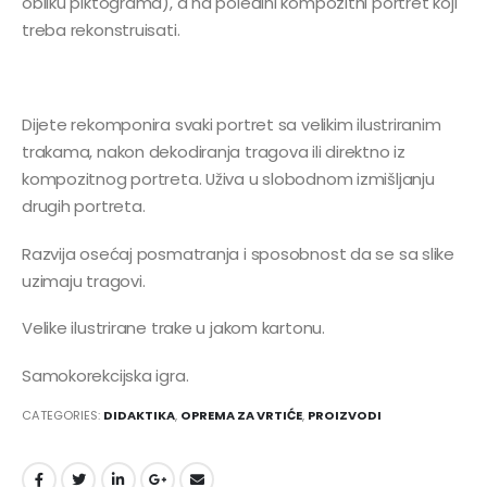
obliku piktograma), a na poleđini kompozitni portret koji
treba rekonstruisati.
Dijete rekomponira svaki portret sa velikim ilustriranim
trakama, nakon dekodiranja tragova ili direktno iz
kompozitnog portreta. Uživa u slobodnom izmišljanju
drugih portreta.
Razvija osećaj posmatranja i sposobnost da se sa slike
uzimaju tragovi.
Velike ilustrirane trake u jakom kartonu.
Samokorekcijska igra.
CATEGORIES:
DIDAKTIKA
,
OPREMA ZA VRTIĆE
,
PROIZVODI