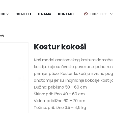
ODI
PROJEKTI
O NAMA
KONTAKT
+387 33 651 77
OŠI
Kostur kokoši
Naš model anatomskog kostura domaće kok
kostiju, koje su čvrsto povezane jedna za 
primjer ptice. Kostur kokoši je izvrsno p
anatomiju jer su i najmanje kokošje kosti j
Dužina: približno 50 – 60 cm
Širina: približno 40 – 60 cm
Visina: približno 60 – 70 cm
Težina: približno 3,5 – 4,5 kg