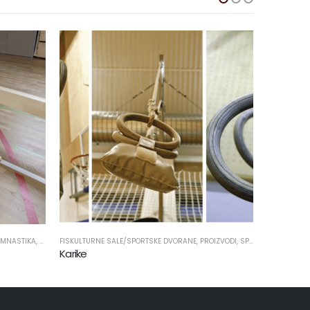
E DVORANE
,
PROIZVODI
,
SPORTSKA OPREMA
FISKULTURNE SALE/SPORTSKE DVORANE
,
GIMNASTIKA
,
PRO
Konzola za švedsku ljestvu