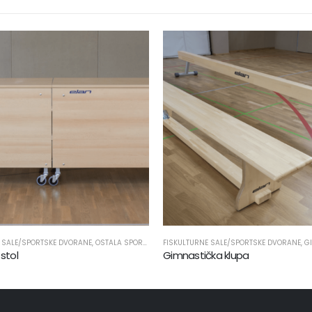
FISKULTURNE SALE/SPORTSKE DVORANE
,
PROIZVODI
,
SPORTSKA OPREMA
,
GIMNASTIKA
,
PROIZVODI
FISKULTURNE SALE/SPORTSK
,
SPORTSKA OPREMA
Gimnastička klupa
Karike