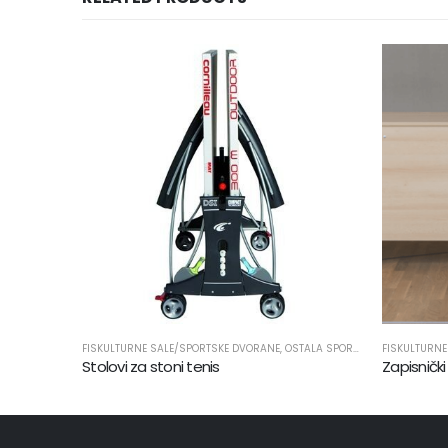
E DVORANE
,
OSTALA SPORTSKA OPREMA
FISKULTURNE SALE/SPORTSKE DVORANE
,
PROIZVODI
,
SPORTSKA OPREMA
,
OSTALA SPORTSKA OPREMA
Zapisnički stol