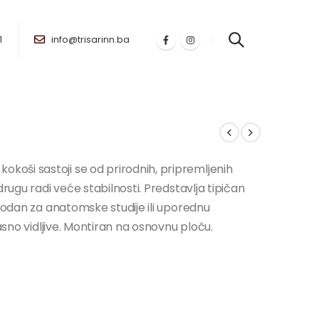
1
info@trisarinn.ba
oši sastoji se od prirodnih, pripremljenih
drugu radi veće stabilnosti. Predstavlja tipičan
ogodan za anatomske studije ili uporednu
asno vidljive. Montiran na osnovnu ploču.