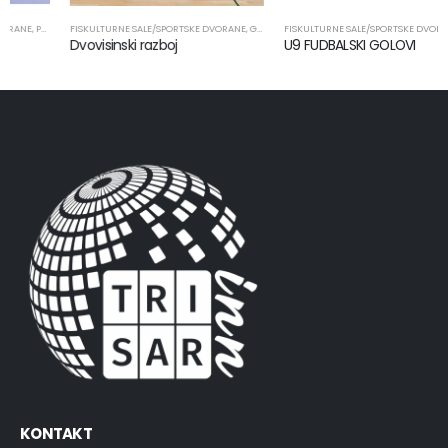
FISKULTURNE SALE/SPORTSKE DVORANE
,
SPORTSKA OPREMA
,
GIMNASTIKA
FISKULTURNE SALE/SPORTSKE DVORANE
,
PROIZVODI
,
SPORTSKA OPREMA
,
PROIZVODI
Dvovisinski razboj
U9 FUDBALSKI GOLOVI
KONTAKT