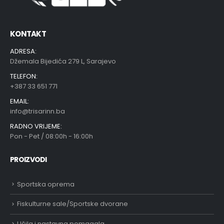
KONTAKT
ADRESA:
Džemala Bijedića 279 L, Sarajevo
TELEFON:
+387 33 651 771
EMAIL:
info@trisarinn.ba
RADNO VRIJEME:
Pon - Pet / 08:00h - 16:00h
PROIZVODI
Sportska oprema
Fiskulturne sale/Sportske dvorane
Učila i nastavna pomagala