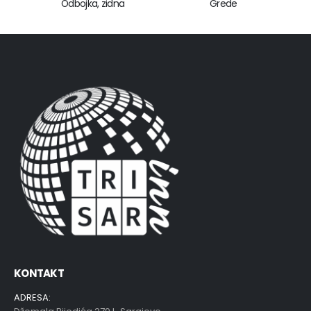
Odbojka, zidna
Grede
KONTAKT
ADRESA: