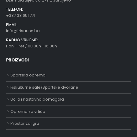
Džemala Bijedića 279 L, Sarajevo
TELEFON:
+387 33 651 771
EMAIL:
info@trisarinn.ba
RADNO VRIJEME:
Pon - Pet / 08:00h - 16:00h
PROIZVODI
Sportska oprema
Fiskulturne sale/Sportske dvorane
Učila i nastavna pomagala
Oprema za vrtiće
Prostor za igru