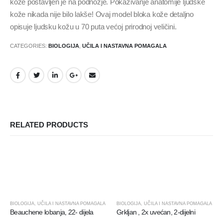
kože postavljen je na podnožje. Pokazivanje anatomije ljudske
kože nikada nije bilo lakše! Ovaj model bloka kože detaljno
opisuje ljudsku kožu u 70 puta većoj prirodnoj veličini.
CATEGORIES:
BIOLOGIJA
,
UČILA I NASTAVNA POMAGALA
RELATED PRODUCTS
BIOLOGIJA
,
UČILA I NASTAVNA POMAGALA
BIOLOGIJA
,
UČILA I NASTAVNA POMAGALA
Beauchene lobanja, 22- dijela
Grkljan , 2x uvećan, 2-dijelni