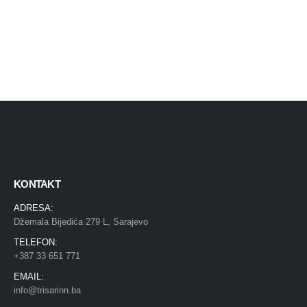
KONTAKT
ADRESA:
Džemala Bijedića 279 L, Sarajevo
TELEFON:
+387 33 651 771
EMAIL:
info@trisarinn.ba