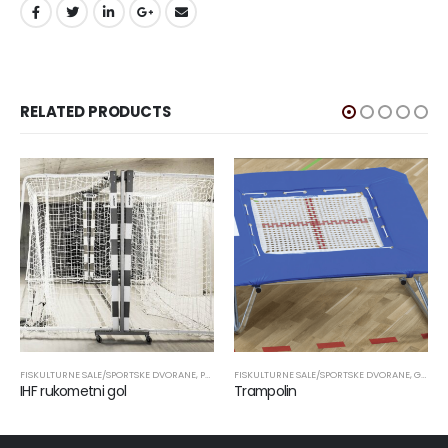
RELATED PRODUCTS
FISKULTURNE SALE/SPORTSKE DVORANE
,
RUKOMET / NOGOMET
,
SPORTSKA OPREMA
,
PROIZVODI
FISKULTURNE SALE/SPORTSKE DVORANE
,
RUKOMET / NOGOMET
,
SPORTSKA OPREMA
,
GIMNASTIKA
IHF rukometni gol
Trampolin