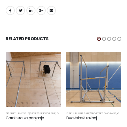
RELATED PRODUCTS
FISKULTURNE SALE/SPORTSKE DVORANE
,
PROIZVODI
,
SPORTSKA OPREMA
,
GIMNASTIKA
FISKULTURNE SALE/SPORTSKE DVORANE
,
PROIZVODI
,
SPORTSKA OPREMA
,
GIMNASTIKA
Garnitura za penjanje
Dvovisinski razboj