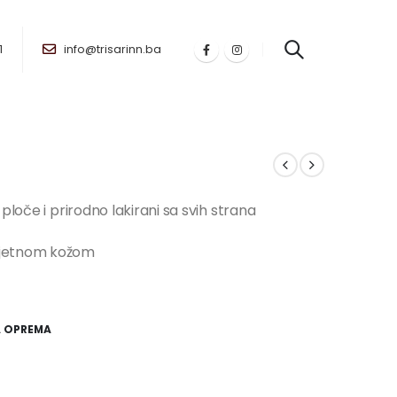
1
info@trisarinn.ba
ploče i prirodno lakirani sa svih strana
mjetnom kožom
 OPREMA