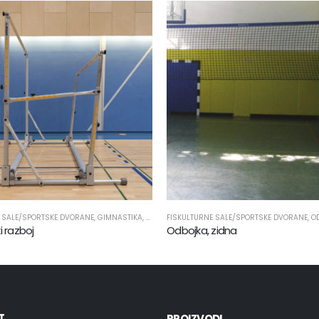
 SALE/SPORTSKE DVORANE
,
GIMNASTIKA
,
PROIZVODI
FISKULTURNE SALE/SPORTSKE DVORANE
,
SPORTSKA OPREMA
,
O
i razboj
Odbojka, zidna
T
PROIZVODI