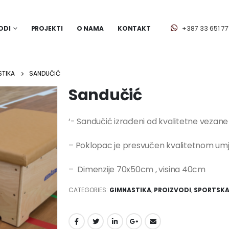
ODI
PROJEKTI
O NAMA
KONTAKT
+387 33 651 77
STIKA
SANDUČIĆ
Sandučić
‘- Sandučić izrađeni od kvalitetne vezane 
– Poklopac je presvučen kvalitetnom u
– Dimenzije 70x50cm , visina 40cm
CATEGORIES:
GIMNASTIKA
,
PROIZVODI
,
SPORTSKA