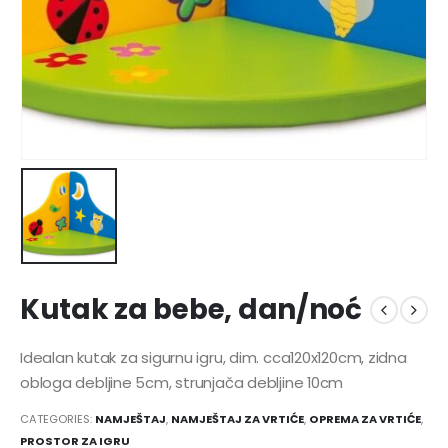
Kutak za bebe, dan/noć
Idealan kutak za sigurnu igru, dim. cca120x120cm, zidna
obloga debljine 5cm, strunjača debljine 10cm
CATEGORIES:
NAMJEŠTAJ
,
NAMJEŠTAJ ZA VRTIĆE
,
OPREMA ZA VRTIĆE
,
PROSTOR ZA IGRU