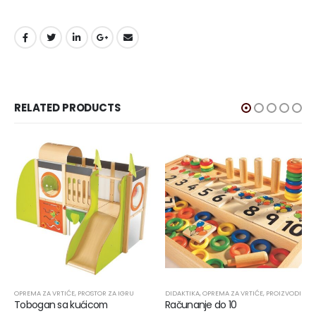
RELATED PRODUCTS
OPREMA ZA VRTIĆE
,
PROSTOR ZA IGRU
DIDAKTIKA
,
OPREMA ZA VRTIĆE
,
PROIZVODI
Tobogan sa kućicom
Računanje do 10